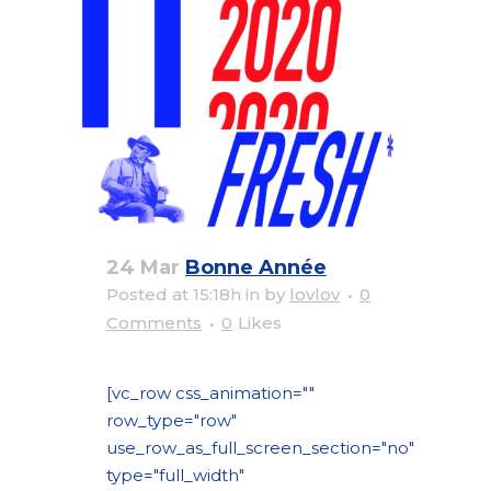
24 Mar
Bonne Année
Posted at 15:18h
in
by
lovlov
0
Comments
0
Likes
[vc_row css_animation=""
row_type="row"
use_row_as_full_screen_section="no"
type="full_width"