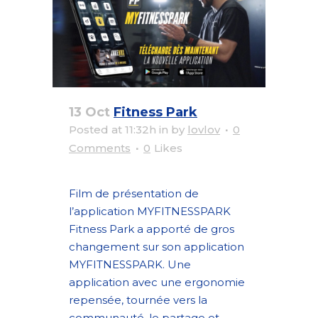
13 Oct
Fitness Park
Posted at 11:32h
in
by
lovlov
0
Comments
0
Likes
Film de présentation de
l’application MYFITNESSPARK
Fitness Park a apporté de gros
changement sur son application
MYFITNESSPARK. Une
application avec une ergonomie
repensée, tournée vers la
communauté, le partage et