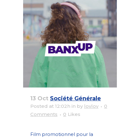
13 Oct
Société Générale
Posted at 12:02h
in
by
lovlov
0
Comments
0
Likes
Film promotionnel pour la