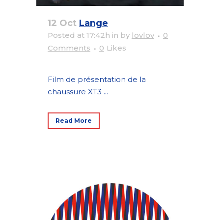
12 Oct
Lange
Posted at 17:42h
in
by
lovlov
0
Comments
0
Likes
Film de présentation de la
chaussure XT3 ...
Read More