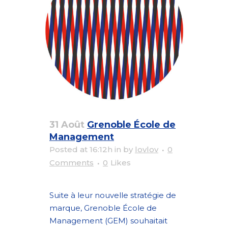
31 Août
Grenoble École de
Management
Posted at 16:12h
in
by
lovlov
0
Comments
0
Likes
Suite à leur nouvelle stratégie de
marque, Grenoble École de
Management (GEM) souhaitait